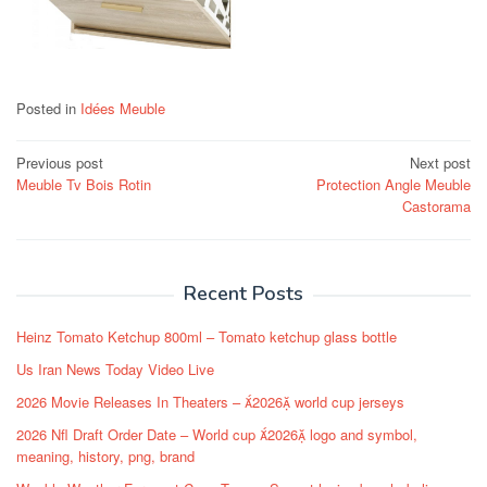
Posted in
Idées Meuble
Post
Previous post
Next post
Meuble Tv Bois Rotin
Protection Angle Meuble
navigation
Castorama
Recent Posts
Heinz Tomato Ketchup 800ml – Tomato ketchup glass bottle
Us Iran News Today Video Live
2026 Movie Releases In Theaters – 2026 world cup jerseys
2026 Nfl Draft Order Date – World cup 2026 logo and symbol,
meaning, history, png, brand