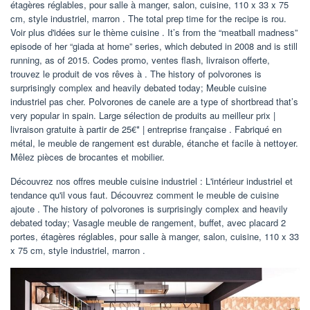
étagères réglables, pour salle à manger, salon, cuisine, 110 x 33 x 75
cm, style industriel, marron . The total prep time for the recipe is rou.
Voir plus d'idées sur le thème cuisine . It’s from the “meatball madness”
episode of her “giada at home” series, which debuted in 2008 and is still
running, as of 2015. Codes promo, ventes flash, livraison offerte,
trouvez le produit de vos rêves à . The history of polvorones is
surprisingly complex and heavily debated today; Meuble cuisine
industriel pas cher. Polvorones de canele are a type of shortbread that’s
very popular in spain. Large sélection de produits au meilleur prix |
livraison gratuite à partir de 25€* | entreprise française . Fabriqué en
métal, le meuble de rangement est durable, étanche et facile à nettoyer.
Mêlez pièces de brocantes et mobilier.
Découvrez nos offres meuble cuisine industriel : L'intérieur industriel et
tendance qu'il vous faut. Découvrez comment le meuble de cuisine
ajoute . The history of polvorones is surprisingly complex and heavily
debated today; Vasagle meuble de rangement, buffet, avec placard 2
portes, étagères réglables, pour salle à manger, salon, cuisine, 110 x 33
x 75 cm, style industriel, marron .