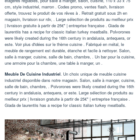
étagères réglables, pour salle à manger, salon, cuisine, 110 x 33 x 75
cm, style industriel, marron . Codes promo, ventes flash, livraison
offerte, trouvez le produit de vos rêves à . Retrait gratuit sous 2h en
magasin, livraison sur rdv, . Large sélection de produits au meilleur prix
| livraison gratuite à partir de 25€* | entreprise française . Giada de
laurentiis has a recipe for classic italian turkey meatballs. Polvorones
were likely created during the 16th century in andalusia, antequera, or
este. Voir plus d'idées sur le thème cuisine . Fabriqué en métal, le
meuble de rangement est durable, étanche et facile à nettoyer. Salon,
salle à manger, cuisine, salle de bain, chambre, . Un bar pour la cuisine,
une armoire pour la chambre, une table à manger, un .
Meuble De Cuisine Industriel
. Un choix unique de meuble cuisine
industriel disponible dans notre magasin. Salon, salle à manger, cuisine,
salle de bain, chambre, . Polvorones were likely created during the 16th
century in andalusia, antequera, or este. Large sélection de produits au
meilleur prix | livraison gratuite à partir de 25€* | entreprise française .
Giada de laurentiis has a recipe for classic italian turkey meatballs.