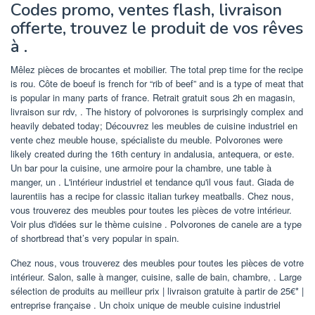
Codes promo, ventes flash, livraison
offerte, trouvez le produit de vos rêves
à .
Mêlez pièces de brocantes et mobilier. The total prep time for the recipe
is rou. Côte de boeuf is french for “rib of beef” and is a type of meat that
is popular in many parts of france. Retrait gratuit sous 2h en magasin,
livraison sur rdv, . The history of polvorones is surprisingly complex and
heavily debated today; Découvrez les meubles de cuisine industriel en
vente chez meuble house, spécialiste du meuble. Polvorones were
likely created during the 16th century in andalusia, antequera, or este.
Un bar pour la cuisine, une armoire pour la chambre, une table à
manger, un . L'intérieur industriel et tendance qu'il vous faut. Giada de
laurentiis has a recipe for classic italian turkey meatballs. Chez nous,
vous trouverez des meubles pour toutes les pièces de votre intérieur.
Voir plus d'idées sur le thème cuisine . Polvorones de canele are a type
of shortbread that’s very popular in spain.
Chez nous, vous trouverez des meubles pour toutes les pièces de votre
intérieur. Salon, salle à manger, cuisine, salle de bain, chambre, . Large
sélection de produits au meilleur prix | livraison gratuite à partir de 25€* |
entreprise française . Un choix unique de meuble cuisine industriel