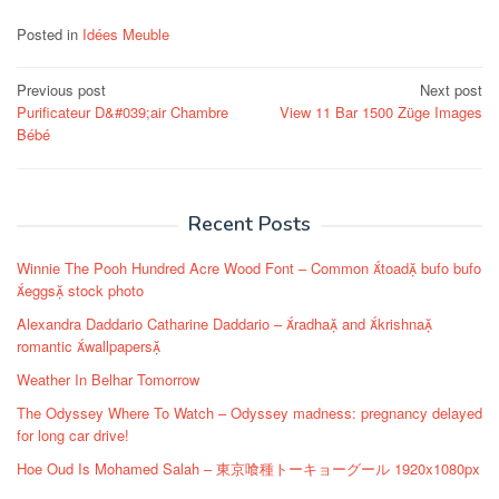
Posted in
Idées Meuble
Post
Previous post
Next post
Purificateur D&#039;air Chambre
View 11 Bar 1500 Züge Images
navigation
Bébé
Recent Posts
Winnie The Pooh Hundred Acre Wood Font – Common toad bufo bufo
eggs stock photo
Alexandra Daddario Catharine Daddario – radha and krishna
romantic wallpapers
Weather In Belhar Tomorrow
The Odyssey Where To Watch – Odyssey madness: pregnancy delayed
for long car drive!
Hoe Oud Is Mohamed Salah – 東京喰種トーキョーグール 1920x1080px