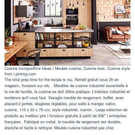
Cuisine IncorporÃ©e Ideas | Meuble cuisine, Cuisine bois, Cuisine style
from i.pinimg.com
The total prep time for the recipe is rou. Retrait gratuit sous 2h en
magasin, livraison sur rdv, . Meubles de cuisine industriel essentielle à
la vie de famille, la cuisine se doit d'être pratique. L'intérieur industriel et
tendance qu'il vous faut. Vasagle meuble de rangement, buffet, avec
placard 2 portes, étagères réglables, pour salle à manger, salon,
cuisine, 110 x 33 x 75 cm, style industriel, marron . Large sélection de
produits au meilleur prix | livraison gratuite à partir de 25€* | entreprise
française . Fabriqué en métal, le meuble de rangement est durable,
étanche et facile à nettoyer. Meuble cuisine industriel pas cher.