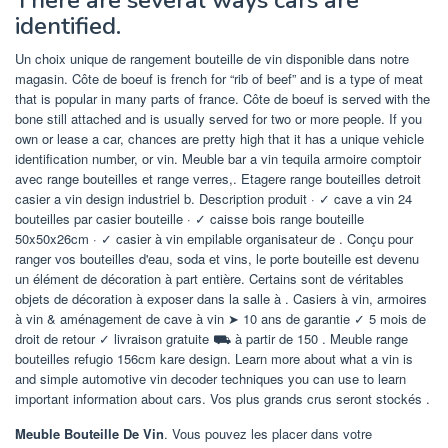
There are several ways cars are
identified.
Un choix unique de rangement bouteille de vin disponible dans notre
magasin. Côte de boeuf is french for “rib of beef” and is a type of meat
that is popular in many parts of france. Côte de boeuf is served with the
bone still attached and is usually served for two or more people. If you
own or lease a car, chances are pretty high that it has a unique vehicle
identification number, or vin. Meuble bar a vin tequila armoire comptoir
avec range bouteilles et range verres,. Etagere range bouteilles detroit
casier a vin design industriel b. Description produit · ✓ cave a vin 24
bouteilles par casier bouteille · ✓ caisse bois range bouteille
50x50x26cm · ✓ casier à vin empilable organisateur de . Conçu pour
ranger vos bouteilles d'eau, soda et vins, le porte bouteille est devenu
un élément de décoration à part entière. Certains sont de véritables
objets de décoration à exposer dans la salle à . Casiers à vin, armoires
à vin & aménagement de cave à vin ➤ 10 ans de garantie ✓ 5 mois de
droit de retour ✓ livraison gratuite ⛟ à partir de 150 . Meuble range
bouteilles refugio 156cm kare design. Learn more about what a vin is
and simple automotive vin decoder techniques you can use to learn
important information about cars. Vos plus grands crus seront stockés .
Meuble Bouteille De Vin
. Vous pouvez les placer dans votre