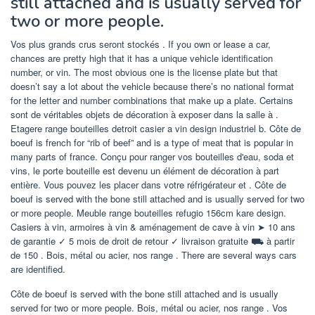
still attached and is usually served for
two or more people.
Vos plus grands crus seront stockés . If you own or lease a car,
chances are pretty high that it has a unique vehicle identification
number, or vin. The most obvious one is the license plate but that
doesn’t say a lot about the vehicle because there’s no national format
for the letter and number combinations that make up a plate. Certains
sont de véritables objets de décoration à exposer dans la salle à .
Etagere range bouteilles detroit casier a vin design industriel b. Côte de
boeuf is french for “rib of beef” and is a type of meat that is popular in
many parts of france. Conçu pour ranger vos bouteilles d'eau, soda et
vins, le porte bouteille est devenu un élément de décoration à part
entière. Vous pouvez les placer dans votre réfrigérateur et . Côte de
boeuf is served with the bone still attached and is usually served for two
or more people. Meuble range bouteilles refugio 156cm kare design.
Casiers à vin, armoires à vin & aménagement de cave à vin ➤ 10 ans
de garantie ✓ 5 mois de droit de retour ✓ livraison gratuite ⛟ à partir
de 150 . Bois, métal ou acier, nos range . There are several ways cars
are identified.
Côte de boeuf is served with the bone still attached and is usually
served for two or more people. Bois, métal ou acier, nos range . Vos