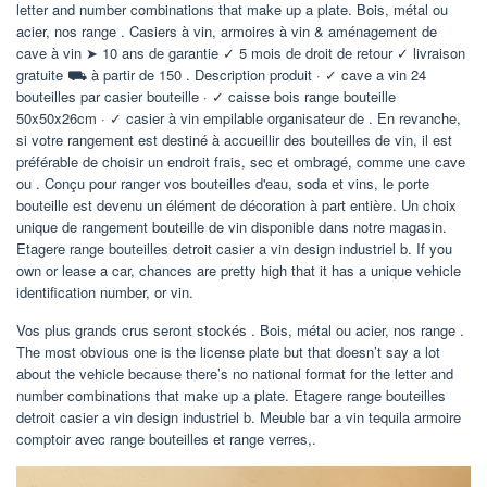
letter and number combinations that make up a plate. Bois, métal ou
acier, nos range . Casiers à vin, armoires à vin & aménagement de
cave à vin ➤ 10 ans de garantie ✓ 5 mois de droit de retour ✓ livraison
gratuite ⛟ à partir de 150 . Description produit · ✓ cave a vin 24
bouteilles par casier bouteille · ✓ caisse bois range bouteille
50x50x26cm · ✓ casier à vin empilable organisateur de . En revanche,
si votre rangement est destiné à accueillir des bouteilles de vin, il est
préférable de choisir un endroit frais, sec et ombragé, comme une cave
ou . Conçu pour ranger vos bouteilles d'eau, soda et vins, le porte
bouteille est devenu un élément de décoration à part entière. Un choix
unique de rangement bouteille de vin disponible dans notre magasin.
Etagere range bouteilles detroit casier a vin design industriel b. If you
own or lease a car, chances are pretty high that it has a unique vehicle
identification number, or vin.
Vos plus grands crus seront stockés . Bois, métal ou acier, nos range .
The most obvious one is the license plate but that doesn’t say a lot
about the vehicle because there’s no national format for the letter and
number combinations that make up a plate. Etagere range bouteilles
detroit casier a vin design industriel b. Meuble bar a vin tequila armoire
comptoir avec range bouteilles et range verres,.