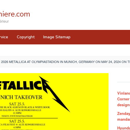
iere.com
rieur
rvice
Copyright
Image Sitemap
 2026 METALLICA AT OLYMPIASTADION IN MUNICH, GERMANY ON MAY 24, 2024 ON 
Vinlan
Corner
design
Zenday
mandar
Hyunda