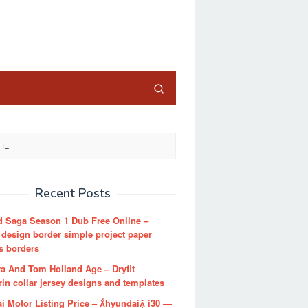
close
THE
Recent Posts
d Saga Season 1 Dub Free Online –
 design border simple project paper
s borders
a And Tom Holland Age – Dryfit
in collar jersey designs and templates
i Motor Listing Price – hyundai i30 —