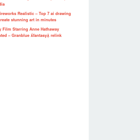
dia
ireworks Realistic – Top 7 ai drawing
reate stunning art in minutes
y Film Starring Anne Hathaway
ted – Granblue fantasy relink