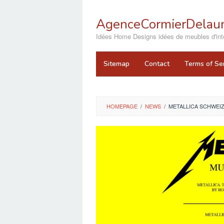
Skip
to
AgenceCormierDelaun
content
close
Idées Home Designs idées de meubles d'inté
Sitemap
Contact
Terms of Se
HOMEPAGE
/
NEWS
/
METALLICA SCHWEIZ