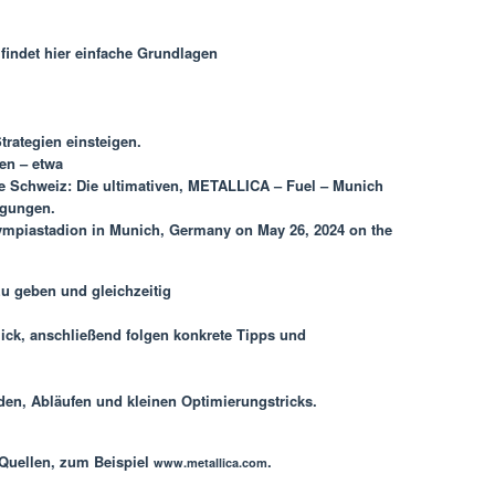
findet hier einfache Grundlagen
trategien einsteigen.
en – etwa
re Schweiz: Die ultimativen, METALLICA – Fuel – Munich
egungen.
lympiastadion in Munich, Germany on May 26, 2024 on the
 zu geben und gleichzeitig
ick, anschließend folgen konkrete Tipps und
den, Abläufen und kleinen Optimierungstricks.
 Quellen, zum Beispiel
.
www.metallica.com