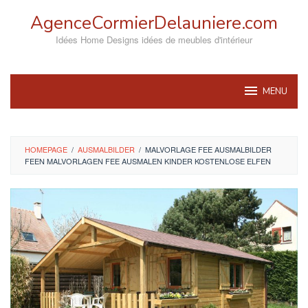
Skip
AgenceCormierDelauniere.com
to
content
Idées Home Designs idées de meubles d'intérieur
MENU
HOMEPAGE
/
AUSMALBILDER
/
MALVORLAGE FEE AUSMALBILDER
FEEN MALVORLAGEN FEE AUSMALEN KINDER KOSTENLOSE ELFEN