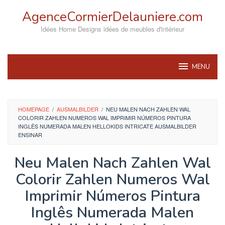
Skip
AgenceCormierDelauniere.com
to
content
Idées Home Designs idées de meubles d'intérieur
MENU
HOMEPAGE
/
AUSMALBILDER
/
NEU MALEN NACH ZAHLEN WAL
COLORIR ZAHLEN NUMEROS WAL IMPRIMIR NÚMEROS PINTURA
INGLÊS NUMERADA MALEN HELLOKIDS INTRICATE AUSMALBILDER
ENSINAR
Neu Malen Nach Zahlen Wal
Colorir Zahlen Numeros Wal
Imprimir Números Pintura
Inglês Numerada Malen