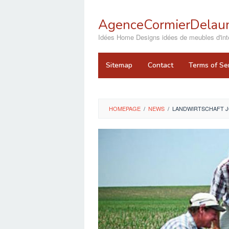
Skip
to
AgenceCormierDelaun
content
close
Idées Home Designs idées de meubles d'inté
Sitemap
Contact
Terms of Se
HOMEPAGE
/
NEWS
/
LANDWIRTSCHAFT J