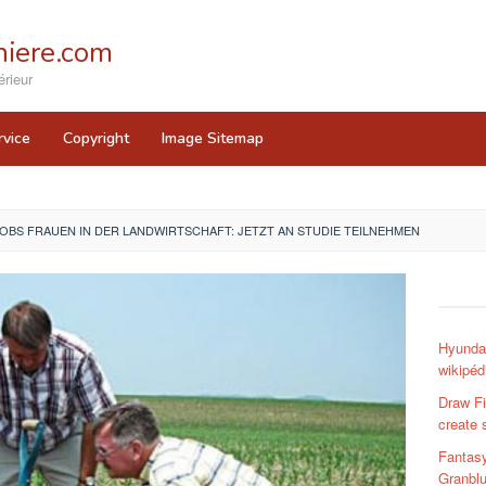
iere.com
rieur
rvice
Copyright
Image Sitemap
OBS FRAUEN IN DER LANDWIRTSCHAFT: JETZT AN STUDIE TEILNEHMEN
Hyundai
wikipéd
Draw Fi
create 
Fantas
Granblu