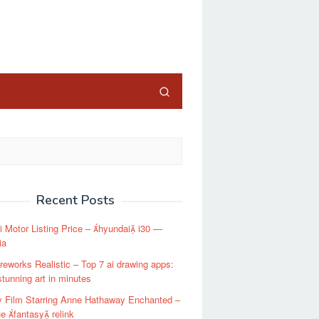
close
Recent Posts
 Motor Listing Price – hyundai i30 —
ia
reworks Realistic – Top 7 ai drawing apps:
stunning art in minutes
y Film Starring Anne Hathaway Enchanted –
e fantasy relink