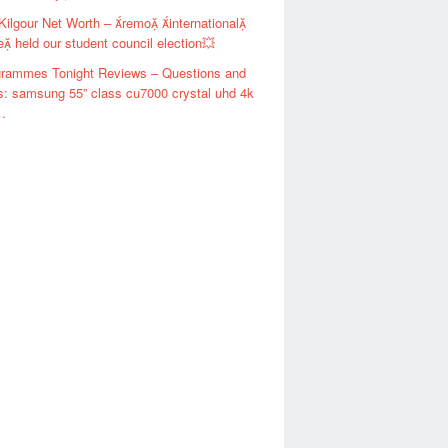
Kilgour Net Worth – remo international
e held our student council election💥
grammes Tonight Reviews – Questions and
: samsung 55” class cu7000 crystal uhd 4k
…