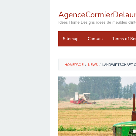
Skip
to
AgenceCormierDelaun
content
close
Idées Home Designs idées de meubles d'inté
Sitemap
Contact
Terms of Se
HOMEPAGE
/
NEWS
/
LANDWIRTSCHAFT CH