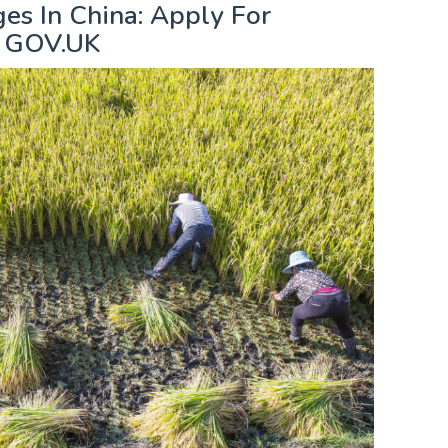
ges In China: Apply For
– GOV.UK