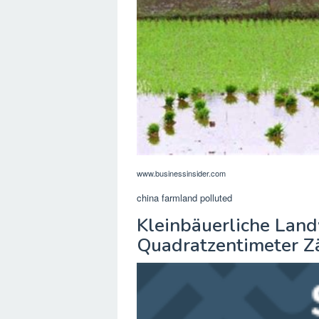
www.businessinsider.com
china farmland polluted
Kleinbäuerliche Landw
Quadratzentimeter Z