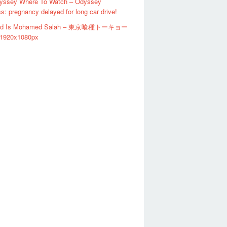
yssey Where To Watch – Odyssey
: pregnancy delayed for long car drive!
ud Is Mohamed Salah – 東京喰種トーキョー
920x1080px