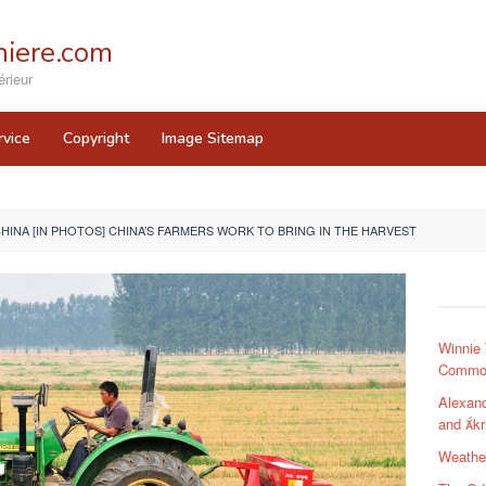
iere.com
rieur
rvice
Copyright
Image Sitemap
INA [IN PHOTOS] CHINA’S FARMERS WORK TO BRING IN THE HARVEST
Winnie
Common
Alexand
and kr
Weathe