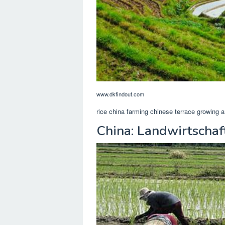
www.dkfindout.com
rice china farming chinese terrace growing a
China: Landwirtscha