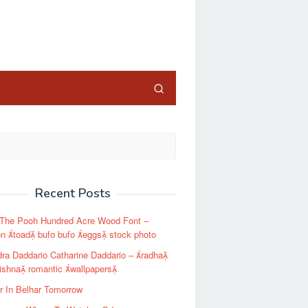
close
Recent Posts
 The Pooh Hundred Acre Wood Font –
 toad bufo bufo eggs stock photo
ra Daddario Catharine Daddario – radha
ishna romantic wallpapers
r In Belhar Tomorrow