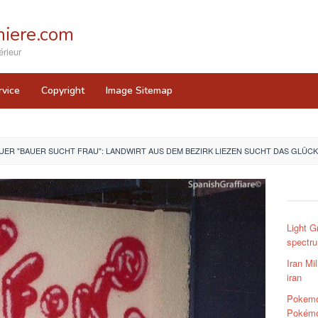
iere.com
rieur
rvice
Copyright
Image Sitemap
ER "BAUER SUCHT FRAU": LANDWIRT AUS DEM BEZIRK LIEZEN SUCHT DAS GLÜCK
Light G
spectrum
Iran Mil
iran
Pokemo
Pokémon