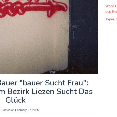
World C
cup fin
Types 
auer "bauer Sucht Frau":
 Bezirk Liezen Sucht Das
Glück
Posted on
February 27, 2025