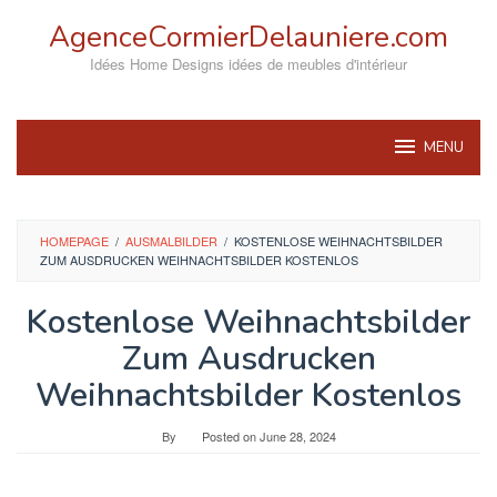
Skip
AgenceCormierDelauniere.com
to
content
Idées Home Designs idées de meubles d'intérieur
MENU
HOMEPAGE
/
AUSMALBILDER
/
KOSTENLOSE WEIHNACHTSBILDER
ZUM AUSDRUCKEN WEIHNACHTSBILDER KOSTENLOS
Kostenlose Weihnachtsbilder
Zum Ausdrucken
Weihnachtsbilder Kostenlos
By
Posted on
June 28, 2024