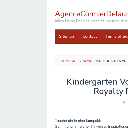
Skip
to
AgenceCormierDelaun
content
close
Idées Home Designs idées de meubles d'inté
Sitemap
Contact
Terms of Se
HOMEPAGE
/
NEWS
/
KINDERGARTEN VOR
Kindergarten V
Royalty 
By
Tauche ein in eine kompakte
Sammlung hilfreicher Hinweise, Inspiratione