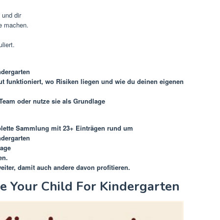
 und dir
te machen.
liert.
ndergarten
t funktioniert, wo Risiken liegen und wie du deinen eigenen
m Team oder nutze sie als Grundlage
plette Sammlung mit 23+ Einträgen rund um
ndergarten
lage
en.
 weiter, damit auch andere davon profitieren.
e Your Child For Kindergarten