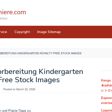
iere.com
rieur
rvice
Copyright
Image Sitemap
BEREITUNG KINDERGARTEN ROYALTY FREE STOCK IMAGES
orbereitung Kindergarten
Free Stock Images
Kanga
★adi
Posted on
March 22, 2026
レトロ
Espeon
ovarie
Legend
n und Praxis-Tipps zu