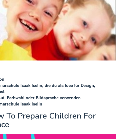
von
marschule Isaak Iselin
, die du als Idee für Design,
st.
out, Farbwahl oder Bildsprache verwenden.
marschule Isaak Iselin
w To Prepare Children For
nce