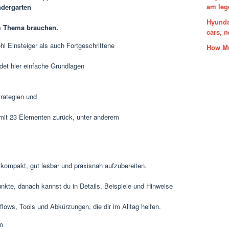
am leg
ndergarten
Hyunda
em Thema brauchen.
cars, 
hl Einsteiger als auch Fortgeschrittene
How Mu
det hier einfache Grundlagen
trategien und
 mit 23 Elementen zurück, unter anderem
 kompakt, gut lesbar und praxisnah aufzubereiten.
Punkte, danach kannst du in Details, Beispiele und Hinweise
flows, Tools und Abkürzungen, die dir im Alltag helfen.
em