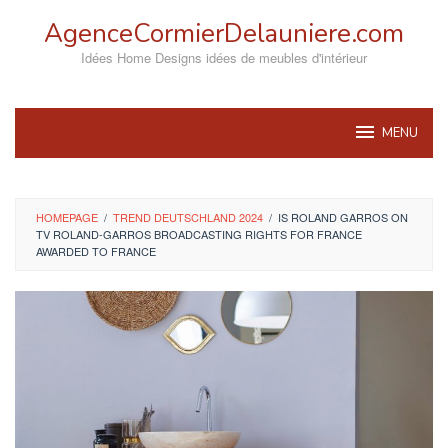
Skip
AgenceCormierDelauniere.com
to
content
Idées Home Designs idées de meubles d'intérieur
MENU
HOMEPAGE
/
TREND DEUTSCHLAND 2024
/
IS ROLAND GARROS ON
TV ROLAND-GARROS BROADCASTING RIGHTS FOR FRANCE
AWARDED TO FRANCE