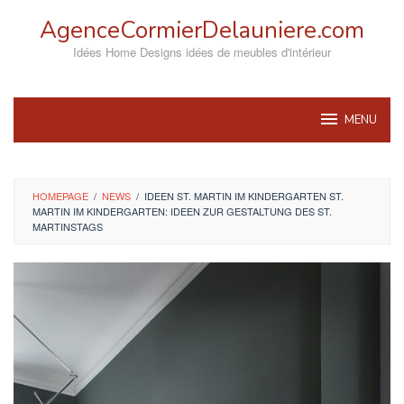
Skip
AgenceCormierDelauniere.com
to
content
Idées Home Designs idées de meubles d'intérieur
MENU
HOMEPAGE
/
NEWS
/
IDEEN ST. MARTIN IM KINDERGARTEN ST.
MARTIN IM KINDERGARTEN: IDEEN ZUR GESTALTUNG DES ST.
MARTINSTAGS