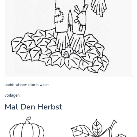
uschis-window-color.th-w.com
vorlagen
Mal Den Herbst