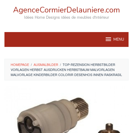
Skip
AgenceCormierDelauniere.com
to
content
Idées Home Designs idées de meubles d'intérieur
MENU
HOMEPAGE
/
AUSMALBILDER
/
TOP-REZENSION HERBSTBILDER
VORLAGEN HERBST AUSDRUCKEN HERBSTBAUM MALVORLAGEN
MALVORLAGE KINDERBILDER COLORIR DESENHOS INNEN RASKRASIL