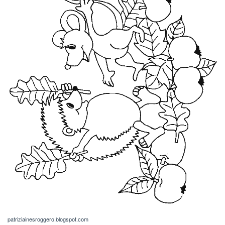
patriziainesroggero.blogspot.com