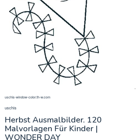
uschis-window-color.th-w.com
uschis
Herbst Ausmalbilder. 120
Malvorlagen Für Kinder |
WONDER DAY