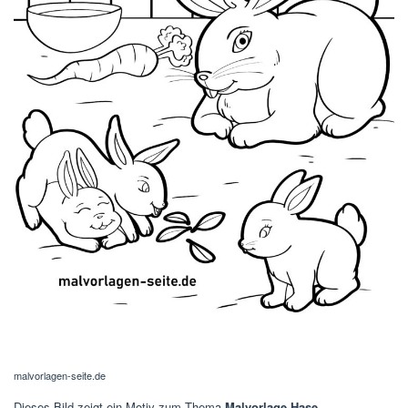
malvorlagen-seite.de
Dieses Bild zeigt ein Motiv zum Thema
Malvorlage Hase –