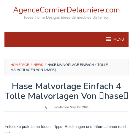
Skip
AgenceCormierDelauniere.com
to
content
Idées Home Designs idées de meubles d'intérieur
MENU
HOMEPAGE
/
NEWS
/
HASE MALVORLAGE EINFACH 4 TOLLE
MALVORLAGEN VON HASE
Hase Malvorlage Einfach 4
Tolle Malvorlagen Von hase
By
Posted on
May 29, 2026
Entdecke praktische Ideen, Tipps, Anleitungen und Informationen rund
um