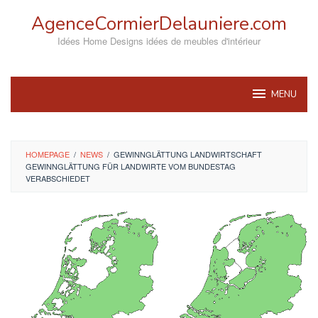
Skip
AgenceCormierDelauniere.com
to
content
Idées Home Designs idées de meubles d'intérieur
MENU
HOMEPAGE
/
NEWS
/
GEWINNGLÄTTUNG LANDWIRTSCHAFT
GEWINNGLÄTTUNG FÜR LANDWIRTE VOM BUNDESTAG
VERABSCHIEDET