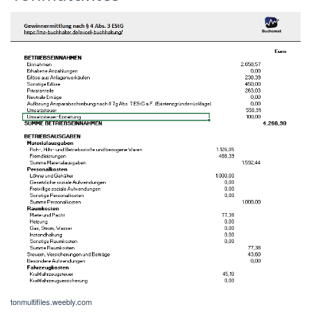
tonmultifiles.weebly.com