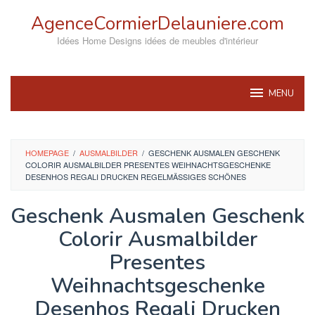
Skip
AgenceCormierDelauniere.com
to
content
Idées Home Designs idées de meubles d'intérieur
MENU
HOMEPAGE
/
AUSMALBILDER
/
GESCHENK AUSMALEN GESCHENK
COLORIR AUSMALBILDER PRESENTES WEIHNACHTSGESCHENKE
DESENHOS REGALI DRUCKEN REGELMÄSSIGES SCHÖNES
Geschenk Ausmalen Geschenk
Colorir Ausmalbilder
Presentes
Weihnachtsgeschenke
Desenhos Regali Drucken