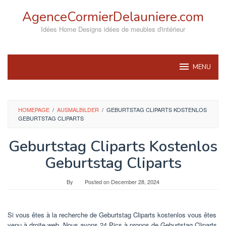
Skip
AgenceCormierDelauniere.com
to
content
Idées Home Designs idées de meubles d'intérieur
MENU
HOMEPAGE
/
AUSMALBILDER
/
GEBURTSTAG CLIPARTS KOSTENLOS
GEBURTSTAG CLIPARTS
Geburtstag Cliparts Kostenlos
Geburtstag Cliparts
By
Posted on
December 28, 2024
Si vous êtes à la recherche de Geburtstag Cliparts kostenlos vous êtes
venu à droite web. Nous avons 24 Pics à propos de Geburtstag Cliparts