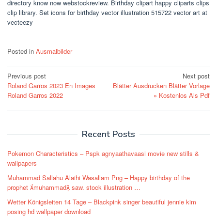
directory know now webstockreview. Birthday clipart happy cliparts clips
clip library. Set icons for birthday vector illustration 515722 vector art at
vecteezy
Posted in
Ausmalbilder
Post
Previous post
Next post
Roland Garros 2023 En Images
Blätter Ausdrucken Blätter Vorlage
navigation
Roland Garros 2022
» Kostenlos Als Pdf
Recent Posts
Pokemon Characteristics – Pspk agnyaathavaasi movie new stills &
wallpapers
Muhammad Sallahu Alaihi Wasallam Png – Happy birthday of the
prophet muhammad saw. stock illustration …
Wetter Königsleiten 14 Tage – Blackpink singer beautiful jennie kim
posing hd wallpaper download