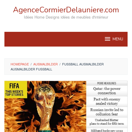
Skip
AgenceCormierDelauniere.com
to
content
Idées Home Designs idées de meubles d'intérieur
MENU
HOMEPAGE
/
AUSMALBILDER
/
FUSSBALL AUSMALBILDER
AUSMALBILDER FUSSBALL