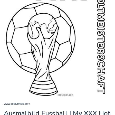
www.cool2bkids.com
Ausmalbild Fussball | My XXX Hot