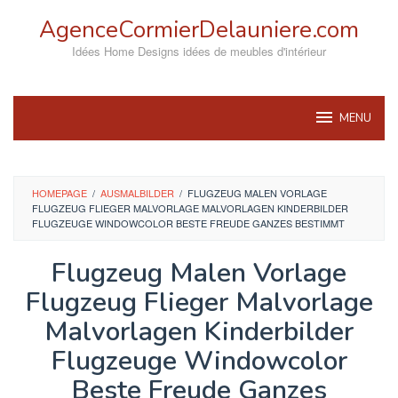
Skip
AgenceCormierDelauniere.com
to
content
Idées Home Designs idées de meubles d'intérieur
MENU
HOMEPAGE
/
AUSMALBILDER
/
FLUGZEUG MALEN VORLAGE
FLUGZEUG FLIEGER MALVORLAGE MALVORLAGEN KINDERBILDER
FLUGZEUGE WINDOWCOLOR BESTE FREUDE GANZES BESTIMMT
Flugzeug Malen Vorlage
Flugzeug Flieger Malvorlage
Malvorlagen Kinderbilder
Flugzeuge Windowcolor
Beste Freude Ganzes