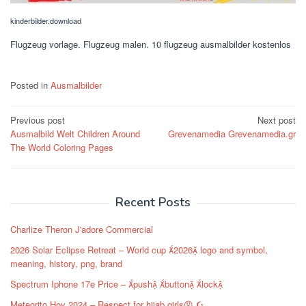
kinderbilder.download
Flugzeug vorlage. Flugzeug malen. 10 flugzeug ausmalbilder kostenlos
Posted in
Ausmalbilder
Post
Previous post
Next post
Ausmalbild Welt Children Around
Grevenamedia Grevenamedia.gr
navigation
The World Coloring Pages
Recent Posts
Charlize Theron J'adore Commercial
2026 Solar Eclipse Retreat – World cup 2026 logo and symbol,
meaning, history, png, brand
Spectrum Iphone 17e Price – push button lock
Meteorito Hoy 2024 – Respect for hijab girls😡 ☪️