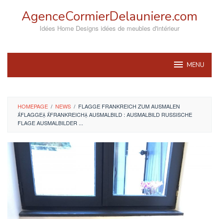
Skip
AgenceCormierDelauniere.com
to
content
Idées Home Designs idées de meubles d'intérieur
MENU
HOMEPAGE
/
NEWS
/
FLAGGE FRANKREICH ZUM AUSMALEN
FLAGGE FRANKREICH AUSMALBILD : AUSMALBILD RUSSISCHE
FLAGE AUSMALBILDER ...