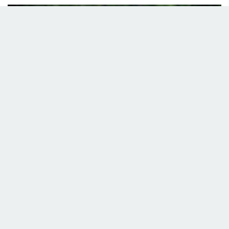
www.lehre-montafon.at
Vorteile & Ausbildungswege –
FacharbeiterInnen Landwirtschaft