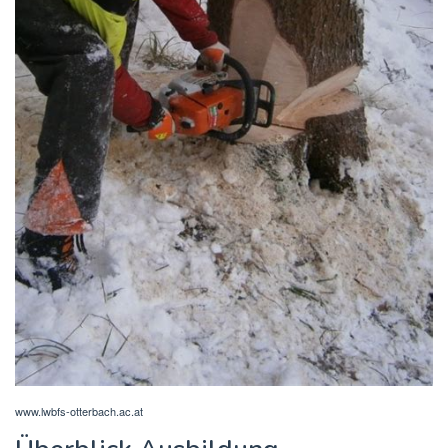
www.lwbfs-otterbach.ac.at