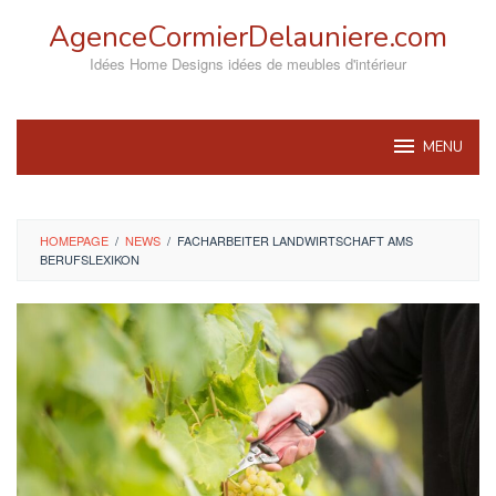
Skip
AgenceCormierDelauniere.com
to
content
Idées Home Designs idées de meubles d'intérieur
MENU
HOMEPAGE
/
NEWS
/
FACHARBEITER LANDWIRTSCHAFT AMS
BERUFSLEXIKON