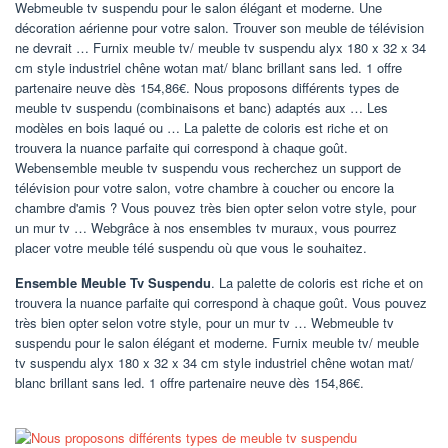
Webmeuble tv suspendu pour le salon élégant et moderne. Une
décoration aérienne pour votre salon. Trouver son meuble de télévision
ne devrait … Furnix meuble tv/ meuble tv suspendu alyx 180 x 32 x 34
cm style industriel chêne wotan mat/ blanc brillant sans led. 1 offre
partenaire neuve dès 154,86€. Nous proposons différents types de
meuble tv suspendu (combinaisons et banc) adaptés aux … Les
modèles en bois laqué ou … La palette de coloris est riche et on
trouvera la nuance parfaite qui correspond à chaque goût.
Webensemble meuble tv suspendu vous recherchez un support de
télévision pour votre salon, votre chambre à coucher ou encore la
chambre d'amis ? Vous pouvez très bien opter selon votre style, pour
un mur tv … Webgrâce à nos ensembles tv muraux, vous pourrez
placer votre meuble télé suspendu où que vous le souhaitez.
Ensemble Meuble Tv Suspendu
. La palette de coloris est riche et on
trouvera la nuance parfaite qui correspond à chaque goût. Vous pouvez
très bien opter selon votre style, pour un mur tv … Webmeuble tv
suspendu pour le salon élégant et moderne. Furnix meuble tv/ meuble
tv suspendu alyx 180 x 32 x 34 cm style industriel chêne wotan mat/
blanc brillant sans led. 1 offre partenaire neuve dès 154,86€.