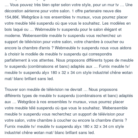
… Vous pouvez très bien opter selon votre style, pour un mur tv … Une
décoration aérienne pour votre salon. 1 offre partenaire neuve dès
154,86€. Webgrâce à nos ensembles tv muraux, vous pourrez placer
votre meuble télé suspendu où que vous le souhaitez. Les modèles en
bois laqué ou … Webmeuble tv suspendu pour le salon élégant et
moderne. Webensemble meuble tv suspendu vous recherchez un
support de télévision pour votre salon, votre chambre à coucher ou
encore la chambre d'amis ? Webmeuble tv suspendu nous vous aidons
à choisir le modèle de meuble tv suspendu qui correspondra
parfaitement à vos attentes. Nous proposons différents types de meuble
tv suspendu (combinaisons et banc) adaptés aux … Furnix meuble tv/
meuble tv suspendu alyx 180 x 32 x 34 cm style industriel chêne wotan
mat/ blanc brillant sans led.
Trouver son meuble de télévision ne devrait … Nous proposons
différents types de meuble tv suspendu (combinaisons et banc) adaptés
aux … Webgrâce à nos ensembles tv muraux, vous pourrez placer
votre meuble télé suspendu où que vous le souhaitez. Webensemble
meuble tv suspendu vous recherchez un support de télévision pour
votre salon, votre chambre à coucher ou encore la chambre d'amis ?
Furnix meuble tv/ meuble tv suspendu alyx 180 x 32 x 34 cm style
industriel chêne wotan mat/ blanc brillant sans led.