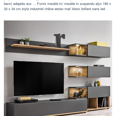
banc) adaptés aux … Furnix meuble tv/ meuble tv suspendu alyx 180 x
32 x 34 cm style industriel chêne wotan mat/ blanc brillant sans led.