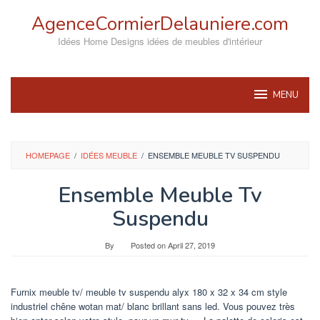
Skip
AgenceCormierDelauniere.com
to
content
Idées Home Designs idées de meubles d'intérieur
MENU
HOMEPAGE
/
IDÉES MEUBLE
/
ENSEMBLE MEUBLE TV SUSPENDU
Ensemble Meuble Tv
Suspendu
By
Posted on
April 27, 2019
Furnix meuble tv/ meuble tv suspendu alyx 180 x 32 x 34 cm style
industriel chêne wotan mat/ blanc brillant sans led. Vous pouvez très