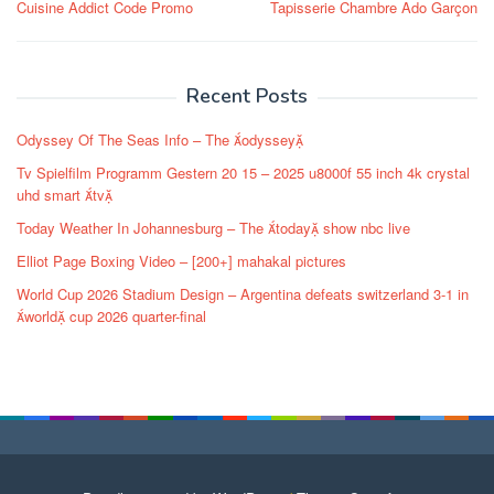
Cuisine Addict Code Promo
Tapisserie Chambre Ado Garçon
navigation
Recent Posts
Odyssey Of The Seas Info – The odyssey
Tv Spielfilm Programm Gestern 20 15 – 2025 u8000f 55 inch 4k crystal
uhd smart tv
Today Weather In Johannesburg – The today show nbc live
Elliot Page Boxing Video – [200+] mahakal pictures
World Cup 2026 Stadium Design – Argentina defeats switzerland 3-1 in
world cup 2026 quarter-final