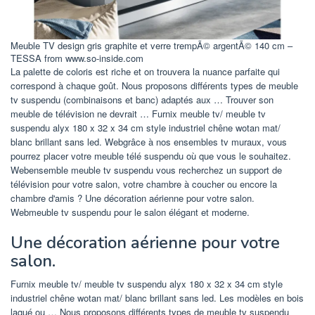
Meuble TV design gris graphite et verre trempÃ© argentÃ© 140 cm –
TESSA from www.so-inside.com
La palette de coloris est riche et on trouvera la nuance parfaite qui
correspond à chaque goût. Nous proposons différents types de meuble
tv suspendu (combinaisons et banc) adaptés aux … Trouver son
meuble de télévision ne devrait … Furnix meuble tv/ meuble tv
suspendu alyx 180 x 32 x 34 cm style industriel chêne wotan mat/
blanc brillant sans led. Webgrâce à nos ensembles tv muraux, vous
pourrez placer votre meuble télé suspendu où que vous le souhaitez.
Webensemble meuble tv suspendu vous recherchez un support de
télévision pour votre salon, votre chambre à coucher ou encore la
chambre d'amis ? Une décoration aérienne pour votre salon.
Webmeuble tv suspendu pour le salon élégant et moderne.
Une décoration aérienne pour votre
salon.
Furnix meuble tv/ meuble tv suspendu alyx 180 x 32 x 34 cm style
industriel chêne wotan mat/ blanc brillant sans led. Les modèles en bois
laqué ou … Nous proposons différents types de meuble tv suspendu