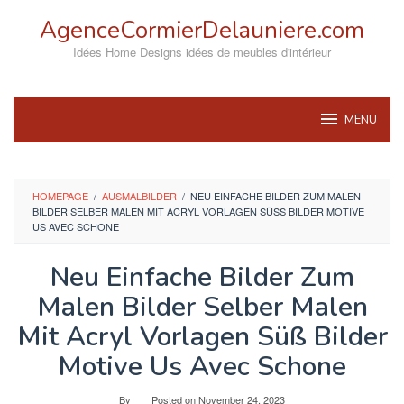
Skip
AgenceCormierDelauniere.com
to
content
Idées Home Designs idées de meubles d'intérieur
MENU
HOMEPAGE
/
AUSMALBILDER
/
NEU EINFACHE BILDER ZUM MALEN
BILDER SELBER MALEN MIT ACRYL VORLAGEN SÜSS BILDER MOTIVE U
S AVEC SCHONE
Neu Einfache Bilder Zum
Malen Bilder Selber Malen
Mit Acryl Vorlagen Süß Bilder
Motive Us Avec Schone
By
Posted on
November 24, 2023