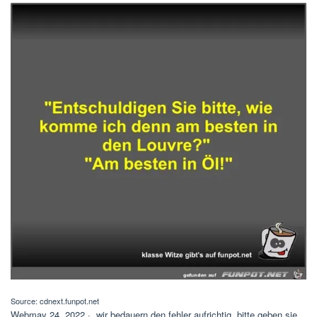
Source: cdnext.funpot.net
Webmay 24, 2022 · „wir bedauern den fehler aufrichtig, bitte geben sie