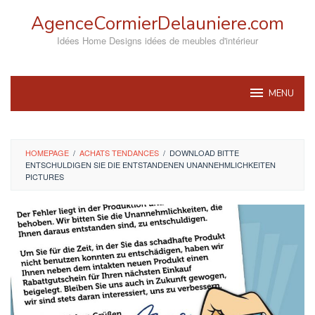
Skip
AgenceCormierDelauniere.com
to
content
Idées Home Designs idées de meubles d'intérieur
MENU
HOMEPAGE
/
ACHATS TENDANCES
/
DOWNLOAD BITTE
ENTSCHULDIGEN SIE DIE ENTSTANDENEN UNANNEHMLICHKEITEN
PICTURES