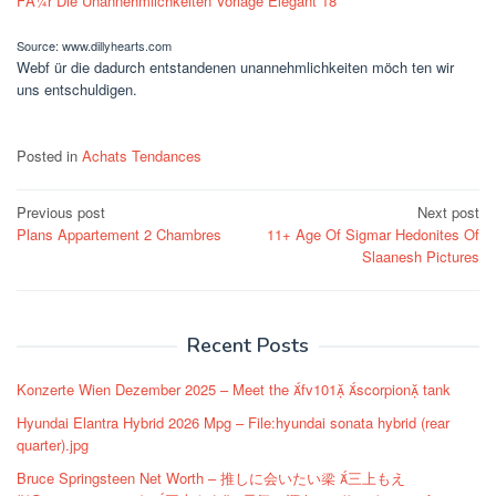
Source: www.dillyhearts.com
Webf ür die dadurch entstandenen unannehmlichkeiten möch ten wir
uns entschuldigen.
Posted in
Achats Tendances
Post
Previous post
Next post
Plans Appartement 2 Chambres
11+ Age Of Sigmar Hedonites Of
navigation
Slaanesh Pictures
Recent Posts
Konzerte Wien Dezember 2025 – Meet the fv101 scorpion tank
Hyundai Elantra Hybrid 2026 Mpg – File:hyundai sonata hybrid (rear
quarter).jpg
Bruce Springsteen Net Worth – 推しに会いたい梁 三上もえ