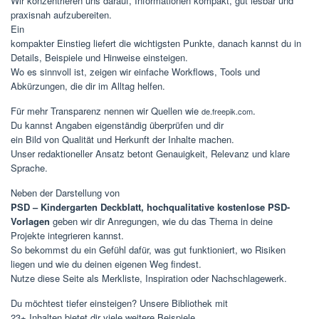
Wir konzentrieren uns darauf, Informationen kompakt, gut lesbar und
praxisnah aufzubereiten.
Ein
kompakter Einstieg liefert die wichtigsten Punkte, danach kannst du in
Details, Beispiele und Hinweise einsteigen.
Wo es sinnvoll ist, zeigen wir einfache Workflows, Tools und
Abkürzungen, die dir im Alltag helfen.
Für mehr Transparenz nennen wir Quellen wie
.
de.freepik.com
Du kannst Angaben eigenständig überprüfen und dir
ein Bild von Qualität und Herkunft der Inhalte machen.
Unser redaktioneller Ansatz betont Genauigkeit, Relevanz und klare
Sprache.
Neben der Darstellung von
PSD – Kindergarten Deckblatt, hochqualitative kostenlose PSD-
Vorlagen
geben wir dir Anregungen, wie du das Thema in deine
Projekte integrieren kannst.
So bekommst du ein Gefühl dafür, was gut funktioniert, wo Risiken
liegen und wie du deinen eigenen Weg findest.
Nutze diese Seite als Merkliste, Inspiration oder Nachschlagewerk.
Du möchtest tiefer einsteigen? Unsere Bibliothek mit
23+ Inhalten bietet dir viele weitere Beispiele.