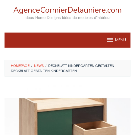
Skip
AgenceCormierDelauniere.com
to
content
Idées Home Designs idées de meubles d'intérieur
MENU
HOMEPAGE
/
NEWS
/
DECKBLATT KINDERGARTEN GESTALTEN
DECKBLATT GESTALTEN KINDERGARTEN