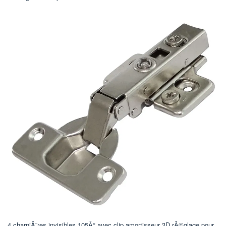
4 charniÃ¨res invisibles 105Â° avec clip amortisseur 3D rÃ©glage pour