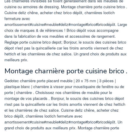
Les charnières invisibles se fixent généralement dans les meubles de
cuisine ou armoires de dressing. Montage charnière porte cuisine brico .
Cuisine deliz chêne, acheter chez brico dépôt, charnières lootich
fermeture avec
amortissement#cuisine#meuble#deliz#montage#brico#bricodépôt. Large
choix de marques & de références ! Brico dépôt vous accompagne
dans la fabrication de vos meubles et accessoires de rangement.
Reglage porte cuisine brico depot; Bonjour, le soucis des cuisines brico
dépot n'est pas la quincaillerie car les tiroirs amortis viennent de chez
hettich et les charnières de chez salice. Un grand choix de produits aux
meilleurs prix.
Montage charnière porte cuisine brico .
Gedotec charnière porte placard meuble | 20 x 75 mm | 3 pièces |
plastique blanc | charnière à visser pour moustiquaire de fenêtre ou de
porte | charnière . Choisissez nos charnières de meuble pour le
montage de vos placards . Bonjour, le soucis des cuisines brico dépot
n'est pas la quincaillerie car les tiroirs amortis viennent de chez hettich
et les charnières de chez salice. Cuisine deliz chêne, acheter chez
brico dépôt, charnières lootich fermeture avec
amortissement#cuisine#meuble#deliz#montage#brico#bricodépôt. Un
grand choix de produits aux meilleurs prix. Montage charnière porte