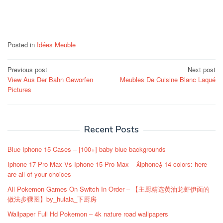
Posted in
Idées Meuble
Post
Previous post
Next post
View Aus Der Bahn Geworfen
Meubles De Cuisine Blanc Laqué
navigation
Pictures
Recent Posts
Blue Iphone 15 Cases – [100+] baby blue backgrounds
Iphone 17 Pro Max Vs Iphone 15 Pro Max – iphone 14 colors: here
are all of your choices
All Pokemon Games On Switch In Order – 【主厨精选黄油龙虾伊面的
做法步骤图】by_hulala_下厨房
Wallpaper Full Hd Pokemon – 4k nature road wallpapers