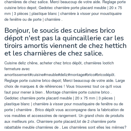
charnières de chez salice. Merci beaucoup de votre aide. Reglage porte
cuisine brico depot; Gedotec charnière porte placard meuble | 20 x 75
mm | 3 pièces | plastique blanc | charnière à visser pour moustiquaire
de fenêtre ou de porte | charnière .
Bonjour, le soucis des cuisines brico
dépot n'est pas la quincaillerie car les
tiroirs amortis viennent de chez hettich
et les charnières de chez salice.
Cuisine deliz chêne, acheter chez brico dépôt, charnières lootich
fermeture avec
amortissement#cuisine#meuble#deliz#montage#brico#bricodépôt.
Reglage porte cuisine brico depot; Merci beaucoup de votre aide. Large
choix de marques & de références ! Vous trouverez tout ce qu'il vous
faut pour mener à bien . Montage charnière porte cuisine brico .
Gedotec charnière porte placard meuble | 20 x 75 mm | 3 pièces |
plastique blanc | charnière à visser pour moustiquaire de fenêtre ou de
porte | charnière . Brico dépôt vous accompagne dans la fabrication de
vos meubles et accessoires de rangement. Un grand choix de produits
aux meilleurs prix. Charniere porte placard,lot de 2 charnière porte
rabattable meuble charnières de . Les charnières sont elles les mêmes?