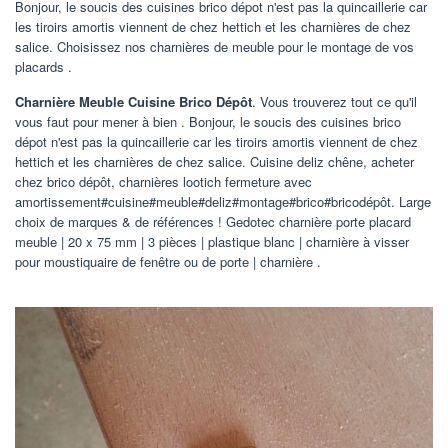
Bonjour, le soucis des cuisines brico dépot n'est pas la quincaillerie car
les tiroirs amortis viennent de chez hettich et les charnières de chez
salice. Choisissez nos charnières de meuble pour le montage de vos
placards .
Charnière Meuble Cuisine Brico Dépôt
. Vous trouverez tout ce qu'il
vous faut pour mener à bien . Bonjour, le soucis des cuisines brico
dépot n'est pas la quincaillerie car les tiroirs amortis viennent de chez
hettich et les charnières de chez salice. Cuisine deliz chêne, acheter
chez brico dépôt, charnières lootich fermeture avec
amortissement#cuisine#meuble#deliz#montage#brico#bricodépôt. Large
choix de marques & de références ! Gedotec charnière porte placard
meuble | 20 x 75 mm | 3 pièces | plastique blanc | charnière à visser
pour moustiquaire de fenêtre ou de porte | charnière .