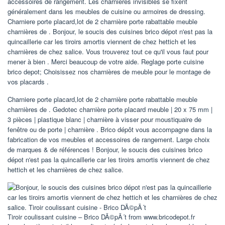
accessoires de rangement. Les charnières invisibles se fixent
généralement dans les meubles de cuisine ou armoires de dressing.
Charniere porte placard,lot de 2 charnière porte rabattable meuble
charnières de . Bonjour, le soucis des cuisines brico dépot n'est pas la
quincaillerie car les tiroirs amortis viennent de chez hettich et les
charnières de chez salice. Vous trouverez tout ce qu'il vous faut pour
mener à bien . Merci beaucoup de votre aide. Reglage porte cuisine
brico depot; Choisissez nos charnières de meuble pour le montage de
vos placards .
Charniere porte placard,lot de 2 charnière porte rabattable meuble
charnières de . Gedotec charnière porte placard meuble | 20 x 75 mm |
3 pièces | plastique blanc | charnière à visser pour moustiquaire de
fenêtre ou de porte | charnière . Brico dépôt vous accompagne dans la
fabrication de vos meubles et accessoires de rangement. Large choix
de marques & de références ! Bonjour, le soucis des cuisines brico
dépot n'est pas la quincaillerie car les tiroirs amortis viennent de chez
hettich et les charnières de chez salice.
Tiroir coulissant cuisine – Brico DÃ©pÃ´t from www.bricodepot.fr