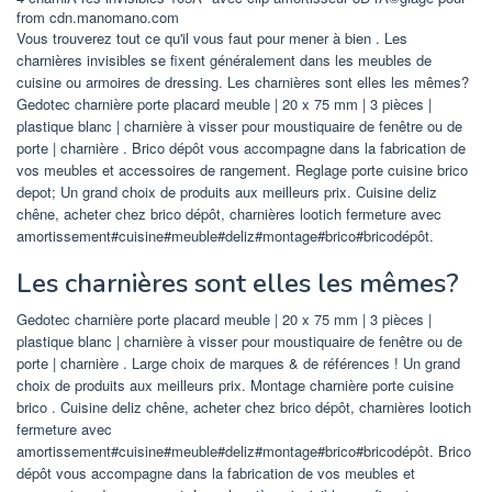
from cdn.manomano.com
Vous trouverez tout ce qu'il vous faut pour mener à bien . Les
charnières invisibles se fixent généralement dans les meubles de
cuisine ou armoires de dressing. Les charnières sont elles les mêmes?
Gedotec charnière porte placard meuble | 20 x 75 mm | 3 pièces |
plastique blanc | charnière à visser pour moustiquaire de fenêtre ou de
porte | charnière . Brico dépôt vous accompagne dans la fabrication de
vos meubles et accessoires de rangement. Reglage porte cuisine brico
depot; Un grand choix de produits aux meilleurs prix. Cuisine deliz
chêne, acheter chez brico dépôt, charnières lootich fermeture avec
amortissement#cuisine#meuble#deliz#montage#brico#bricodépôt.
Les charnières sont elles les mêmes?
Gedotec charnière porte placard meuble | 20 x 75 mm | 3 pièces |
plastique blanc | charnière à visser pour moustiquaire de fenêtre ou de
porte | charnière . Large choix de marques & de références ! Un grand
choix de produits aux meilleurs prix. Montage charnière porte cuisine
brico . Cuisine deliz chêne, acheter chez brico dépôt, charnières lootich
fermeture avec
amortissement#cuisine#meuble#deliz#montage#brico#bricodépôt. Brico
dépôt vous accompagne dans la fabrication de vos meubles et