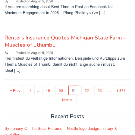
By
Posted on
August 5, 2026
If you are searching about Best Time to Post on Facebook for
Maximum Engagement in 2025 – Plang Phalla you’ve […]
Renters Insurance Quotes Michigan State Farm –
Muscles of thumb
By
Posted on
August 5, 2026
Hier findest du vielfältige Informationen, Beispiele und Kurztipps zum
Thema Muscles of Thumb, damit du nicht lange suchen musst.
Ideal […]
Prev
1
…
49
50
51
52
53
…
1,877
Next
Recent Posts
Symphony Of The Seas Pictures – Nestlé logo design: history &
evolution