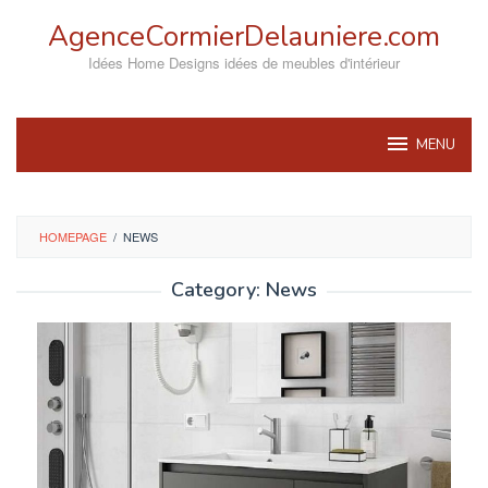
Skip
AgenceCormierDelauniere.com
to
content
Idées Home Designs idées de meubles d'intérieur
MENU
HOMEPAGE
/
NEWS
Category:
News