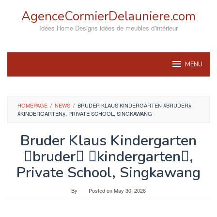
Skip
AgenceCormierDelauniere.com
to
content
Idées Home Designs idées de meubles d'intérieur
MENU
HOMEPAGE
/
NEWS
/
BRUDER KLAUS KINDERGARTEN BRUDER
KINDERGARTEN, PRIVATE SCHOOL, SINGKAWANG
Bruder Klaus Kindergarten
bruder kindergarten,
Private School, Singkawang
By
Posted on
May 30, 2026