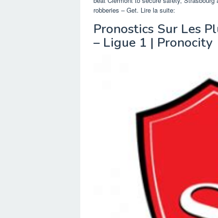
beat Clermont to secure safety, Strasbourg a
robberies – Get. Lire la suite:
Pronostics Sur Les P
– Ligue 1 | Pronocity