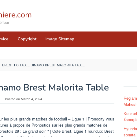
iere.com
rieur
rvice
Copyright
Image Sitemap
/
BREST FC TABLE DINAMO BREST MALORITA TABLE
inamo Brest Malorita Table
Reglame
Posted on
March 4, 2024
Mahesh
Konzer
ur les plus grands matches de football – Ligue 1 | Pronocity vous
scorpi
tures à propos de Pronostics sur les plus grands matches de
Hyundai
restois 29 : Le grand soir ? | Côté Brest, Ligue 1 roundup: Brest
sonata 