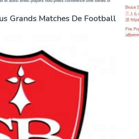
ll et aussi Brest players hold press conference over series of
Bruce
三上もえ
lus Grands Matches De Football
源 https
Fire Pn
अहिल्यान