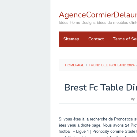
Skip
to
AgenceCormierDelaun
content
close
Idées Home Designs idées de meubles d'inté
Sitemap
Contact
Terms of Se
HOMEPAGE
/
TREND DEUTSCHLAND 2024
Brest Fc Table D
By
Si vous êtes à la recherche de Pronostics s
êtes venu à droite page. Nous avons 24 Pic
football – Ligue 1 | Pronocity comme Stade b