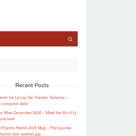
close
Recent Posts
nto De La Ley De Transito Terrestre –
 computer datia
te Wien Dezember 2025 – Meet the fv101
on tank
 Elantra Hybrid 2026 Mpg – File:hyundai
hybrid (rear quarter).jpg