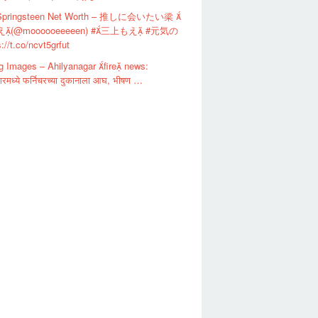
 Springsteen Net Worth – 推しに会いたい梁 
(@moooooeeeeen) #三上もえ #元気の
://t.co/ncvt5grfut
g Images – Ahilyanagar fire news:
गरमध्ये फर्निचरच्या दुकानाला आघ, भीषण …