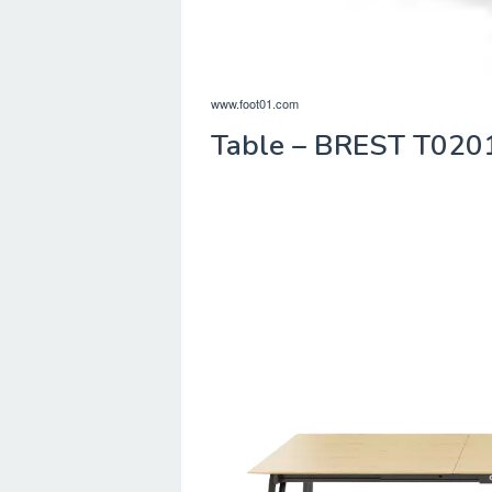
www.foot01.com
Table – BREST T0201