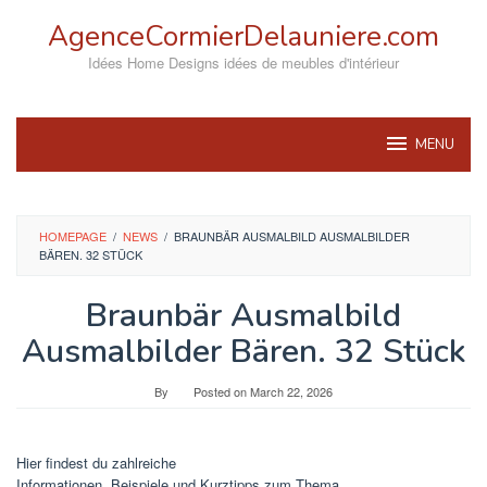
Skip
AgenceCormierDelauniere.com
to
content
Idées Home Designs idées de meubles d'intérieur
MENU
HOMEPAGE
/
NEWS
/
BRAUNBÄR AUSMALBILD AUSMALBILDER
BÄREN. 32 STÜCK
Braunbär Ausmalbild
Ausmalbilder Bären. 32 Stück
By
Posted on
March 22, 2026
Hier findest du zahlreiche
Informationen, Beispiele und Kurztipps zum Thema