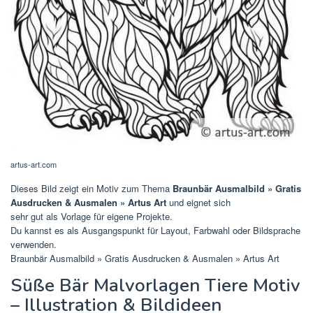
artus-art.com
Dieses Bild zeigt ein Motiv zum Thema
Braunbär Ausmalbild » Gratis
Ausdrucken & Ausmalen » Artus Art
und eignet sich
sehr gut als Vorlage für eigene Projekte.
Du kannst es als Ausgangspunkt für Layout, Farbwahl oder Bildsprache
verwenden.
Braunbär Ausmalbild » Gratis Ausdrucken & Ausmalen » Artus Art
Süße Bär Malvorlagen Tiere Motiv
– Illustration & Bildideen