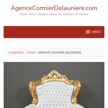
Skip
AgenceCormierDelauniere.com
to
content
Idées Home Designs idées de meubles d'intérieur
MENU
HOMEPAGE
/
NEWS
/
BRATORT SCHÜRZE SCHÜRZE