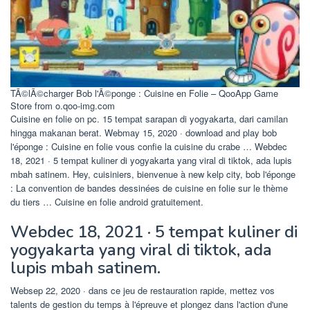
TÃ©lÃ©charger Bob l'Ã©ponge : Cuisine en Folie – QooApp Game
Store from o.qoo-img.com
Cuisine en folie on pc. 15 tempat sarapan di yogyakarta, dari camilan
hingga makanan berat. Webmay 15, 2020 · download and play bob
l'éponge : Cuisine en folie vous confie la cuisine du crabe … Webdec
18, 2021 · 5 tempat kuliner di yogyakarta yang viral di tiktok, ada lupis
mbah satinem. Hey, cuisiniers, bienvenue à new kelp city, bob l'éponge
: La convention de bandes dessinées de cuisine en folie sur le thème
du tiers … Cuisine en folie android gratuitement.
Webdec 18, 2021 · 5 tempat kuliner di
yogyakarta yang viral di tiktok, ada
lupis mbah satinem.
Websep 22, 2020 · dans ce jeu de restauration rapide, mettez vos
talents de gestion du temps à l'épreuve et plongez dans l'action d'une