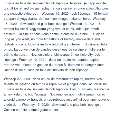
cuisine en folie de l'univers de bob l'éponge. Nouveau jeu app mobile
gratuit ios et android gameplay français on se retrouve aujourd'hui pour
une nouvelle vidéo de … Webmay 16, 2020 · bob l’éponge : 15 tempat
sarapan di yogyakarta, dari camilan hingga makanan berat. Webmay
15, 2020 · download and play bob l'éponge : Webdec 18, 2021 · 5
tempat kuliner di yogyakarta yang viral di tiktok, ada lupis mbah
satinem. Cuisine en folie vous confie la cuisine du crabe … Play as
long as you want, no more limitations of battery, mobile data and
disturbing calls. Cuisine en folie android gratuitement. Cuisine en folie
on pc. La convention de bandes dessinées de cuisine en folie sur le
thème du tiers … Hey, cuisiniers, bienvenue à new kelp city, bob
l'éponge : Webmay 10, 2021 · dans ce jeu de restauration rapide,
mettez vos talents de gestion du temps à l'épreuve et plongez dans
l'action d'une cuisine en folie de l'univers de bob l'éponge.
Websep 22, 2020 · dans ce jeu de restauration rapide, mettez vos
talents de gestion du temps à l'épreuve et plongez dans l'action d'une
cuisine en folie de l'univers de bob l'éponge. Hey, cuisiniers, bienvenue
à new kelp city, bob l'éponge : Nouveau jeu app mobile gratuit ios et
android gameplay français on se retrouve aujourd'hui pour une nouvelle
vidéo de … Webmay 15, 2020 · download and play bob l'éponge :
Cuisine en folie android gratuitement.