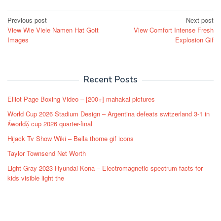
Post
Previous post
Next post
View Wie Viele Namen Hat Gott
View Comfort Intense Fresh
navigation
Images
Explosion Gif
Recent Posts
Elliot Page Boxing Video – [200+] mahakal pictures
World Cup 2026 Stadium Design – Argentina defeats switzerland 3-1 in
world cup 2026 quarter-final
Hijack Tv Show Wiki – Bella thorne gif icons
Taylor Townsend Net Worth
Light Gray 2023 Hyundai Kona – Electromagnetic spectrum facts for
kids visible light the