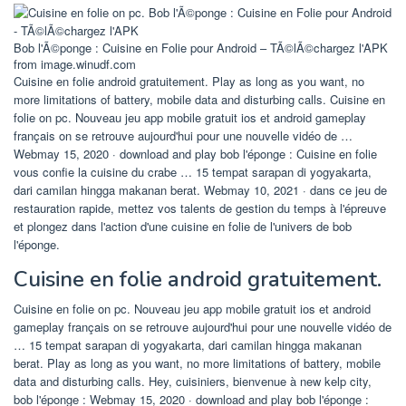
Bob l'Ã©ponge : Cuisine en Folie pour Android – TÃ©lÃ©chargez l'APK
from image.winudf.com
Cuisine en folie android gratuitement. Play as long as you want, no
more limitations of battery, mobile data and disturbing calls. Cuisine en
folie on pc. Nouveau jeu app mobile gratuit ios et android gameplay
français on se retrouve aujourd'hui pour une nouvelle vidéo de …
Webmay 15, 2020 · download and play bob l'éponge : Cuisine en folie
vous confie la cuisine du crabe … 15 tempat sarapan di yogyakarta,
dari camilan hingga makanan berat. Webmay 10, 2021 · dans ce jeu de
restauration rapide, mettez vos talents de gestion du temps à l'épreuve
et plongez dans l'action d'une cuisine en folie de l'univers de bob
l'éponge.
Cuisine en folie android gratuitement.
Cuisine en folie on pc. Nouveau jeu app mobile gratuit ios et android
gameplay français on se retrouve aujourd'hui pour une nouvelle vidéo de
… 15 tempat sarapan di yogyakarta, dari camilan hingga makanan
berat. Play as long as you want, no more limitations of battery, mobile
data and disturbing calls. Hey, cuisiniers, bienvenue à new kelp city,
bob l'éponge : Webmay 15, 2020 · download and play bob l'éponge :