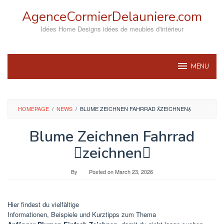
Skip
AgenceCormierDelauniere.com
to
content
Idées Home Designs idées de meubles d'intérieur
MENU
HOMEPAGE
/
NEWS
/
BLUME ZEICHNEN FAHRRAD ZEICHNEN
Blume Zeichnen Fahrrad
zeichnen
By
Posted on
March 23, 2026
Hier findest du vielfältige
Informationen, Beispiele und Kurztipps zum Thema