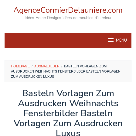
Skip
AgenceCormierDelauniere.com
to
content
Idées Home Designs idées de meubles d'intérieur
MENU
HOMEPAGE
/
AUSMALBILDER
/
BASTELN VORLAGEN ZUM
AUSDRUCKEN WEIHNACHTS FENSTERBILDER BASTELN VORLAGEN
ZUM AUSDRUCKEN LUXUS
Basteln Vorlagen Zum
Ausdrucken Weihnachts
Fensterbilder Basteln
Vorlagen Zum Ausdrucken
Luxus