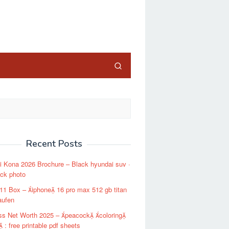
close
Recent Posts
 Kona 2026 Brochure – Black hyundai suv ·
ock photo
11 Box – iphone 16 pro max 512 gb titan
aufen
ss Net Worth 2025 – peacock coloring
 : free printable pdf sheets