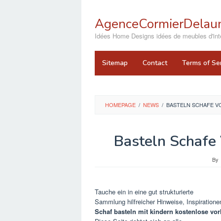
Skip
to
AgenceCormierDelaun
content
close
Idées Home Designs idées de meubles d'inté
Sitemap
Contact
Terms of Se
HOMEPAGE
/
NEWS
/
BASTELN SCHAFE V
Basteln Schafe
By
Tauche ein in eine gut strukturierte
Sammlung hilfreicher Hinweise, Inspiratione
Schaf basteln mit kindern kostenlose vor