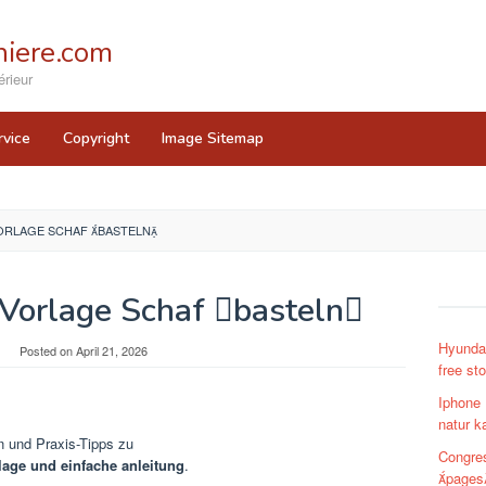
iere.com
rieur
rvice
Copyright
Image Sitemap
ORLAGE SCHAF BASTELN
 Vorlage Schaf basteln
Hyundai
Posted on
April 21, 2026
free st
Iphone 
natur k
n und Praxis-Tipps zu
Congre
lage und einfache anleitung
.
pages