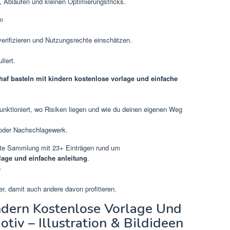
, Abläufen und kleinen Optimierungstricks.
em
verifizieren und Nutzungsrechte einschätzen.
liert.
haf basteln mit kindern kostenlose vorlage und einfache
unktioniert, wo Risiken liegen und wie du deinen eigenen Weg
n oder Nachschlagewerk.
tte Sammlung mit 23+ Einträgen rund um
lage und einfache anleitung
.
e
ter, damit auch andere davon profitieren.
ndern Kostenlose Vorlage Und
tiv – Illustration & Bildideen