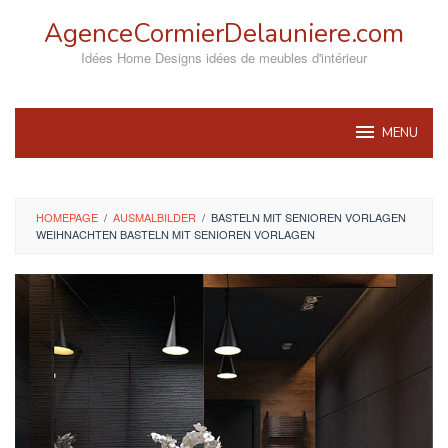
Skip
AgenceCormierDelauniere.com
to
content
Idées Home Designs idées de meubles d'intérieur
MENU
HOMEPAGE
/
AUSMALBILDER
/
BASTELN MIT SENIOREN VORLAGEN
WEIHNACHTEN BASTELN MIT SENIOREN VORLAGEN