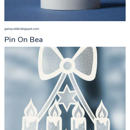
gahayubild.blogspot.com
Pin On Bea