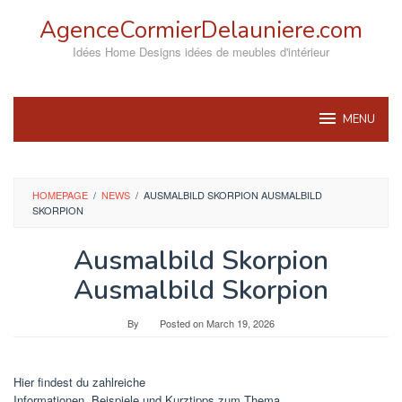
Skip
AgenceCormierDelauniere.com
to
content
Idées Home Designs idées de meubles d'intérieur
MENU
HOMEPAGE
/
NEWS
/
AUSMALBILD SKORPION AUSMALBILD
SKORPION
Ausmalbild Skorpion
Ausmalbild Skorpion
By
Posted on
March 19, 2026
Hier findest du zahlreiche
Informationen, Beispiele und Kurztipps zum Thema