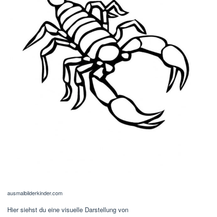
beste-ausmalbilder.com
Dieses Bild zeigt ein Motiv zum Thema
Ausmalbilder Skorpion –
Kostenlose Malvorlagen
und eignet sich
ideal als Referenz für eigene Projekte.
Du kannst es als Ausgangspunkt für Layout, Farbwahl oder Bildsprache
verwenden.
Ausmalbilder Skorpion – Kostenlose Malvorlagen
Skorpion Foto Skorpion
Ausmalbilder. Kostenlos
Herunterladen