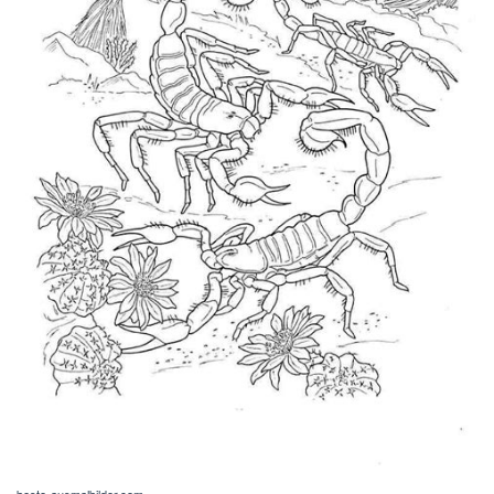
www.supercoloring.com
Ausmalbilder kostenlos zum ausdrucken und eignet sich
ideal als Inspiration für eigene Projekte.
Du kannst es als Ausgangspunkt für Layout, Farbwahl oder Bildsprache
verwenden.
Ausmalbild: Skorpion | Ausmalbilder kostenlos zum ausdrucken
Ausmalbilder Skorpion –
Kostenlose Malvorlagen