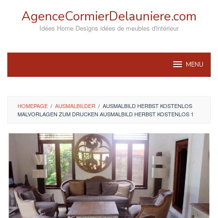
Skip
AgenceCormierDelauniere.com
to
content
Idées Home Designs idées de meubles d'intérieur
MENU
HOMEPAGE
/
AUSMALBILDER
/
AUSMALBILD HERBST KOSTENLOS
MALVORLAGEN ZUM DRUCKEN AUSMALBILD HERBST KOSTENLOS 1