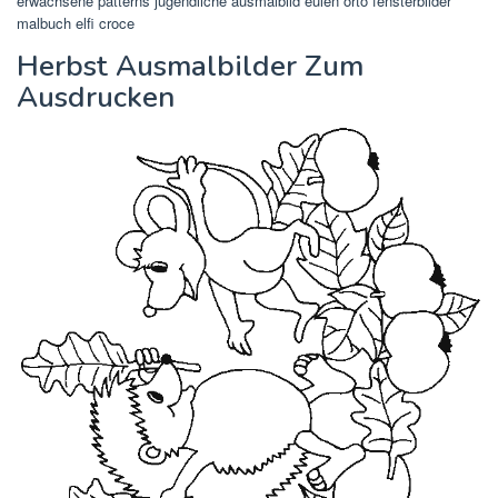
erwachsene patterns jugendliche ausmalbild eulen orto fensterbilder
malbuch elfi croce
Herbst Ausmalbilder Zum
Ausdrucken