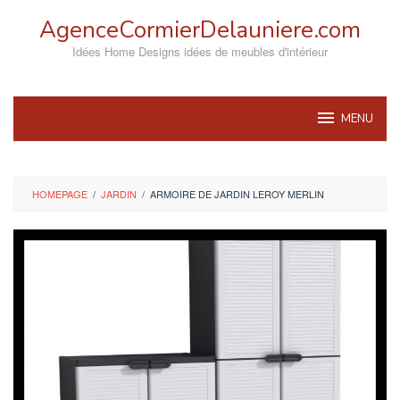
Skip
AgenceCormierDelauniere.com
to
content
Idées Home Designs idées de meubles d'intérieur
MENU
HOMEPAGE
/
JARDIN
/
ARMOIRE DE JARDIN LEROY MERLIN