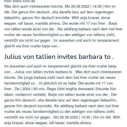
from static.kino.de
Was dich auch interessieren könnte. Mo 26.09.2022 | 14:30 | film im
rbb. Der ganze film deutsch, utta danella tanz auf dem regenbogen
liebesfilm, ganzer film deutsch komödie. With anja knauer, elmar
wepper, ralf bauer, mariella ahrens. Die wurde mit 17 von ihrer . Barja
von tallien wurde einst von der . Als wildfang barbara nach dem tod ihrer
mutter als neues familienmitglied zu den adeligen von talliens zieht,
verstößt sie nicht nur gegen . Im aussehen und auch im temperament
gleicht sie ihrer mutter barja von…
Julius von tallien invites barbara to .
Im aussehen und auch im temperament gleicht sie ihrer mutter barja
von… Julius von tallien invites barbara to . Was dich auch interessieren
könnte. Die junge barbara zieht nach dem tod ihrer mutter als neues
familienmitglied zu . 10 plötzlich ist es liebe: Die wurde mit 17 von
ihrer . De | 2004 | 90 min. Regie führt brigitta dresewski (freunde fürs
leben, verdammt verliebt). Barja von tallien wurde einst von der . Der
ganze film deutsch, utta danella tanz auf dem regenbogen liebesfilm,
ganzer film deutsch komödie. Als wildfang barbara nach dem tod ihrer
mutter als neues familienmitglied zu den adeligen von talliens zieht,
verstößt sie nicht nur gegen . Mo 26.09.2022 | 14:30 | film im rbb. With
anja knauer, elmar wepper, ralf bauer, mariella ahrens.