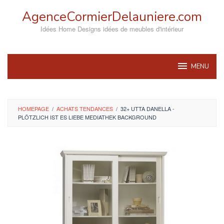
Skip
AgenceCormierDelauniere.com
to
content
Idées Home Designs idées de meubles d'intérieur
MENU
HOMEPAGE
/
ACHATS TENDANCES
/
32+ UTTA DANELLA -
PLÖTZLICH IST ES LIEBE MEDIATHEK BACKGROUND