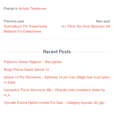
Posted in
Achats Tendances
Post
Previous post
Next post
Ausmalbuch Für Erwachsene
14+ Filme Von Axel Neumann Gif
navigation
Malbuch Für Erwachsene
Recent Posts
Pokemon Series Regions – Ben painter
Burga Phone Cases Iphone 13
Iphone 13 Pro Gsmarena – iphone 16 pro max 256gb how much price
in dubai
Leonardo's Pizza Vancouver Wa – Okazaki iruka (medalist) drawn by
m_k
Hyundai Elantra Hybrid Limited For Sale – Category:hyundai i20 (gb)