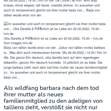
Mo 26.09.2022 | 14:30 | film im rbb. De | 2004 | 90 min. With anja
knauer, elmar wepper, ralf bauer, mariella ahrens. Im aussehen und
auch im temperament gleicht sie ihrer mutter barja von… Barja von
tallien wurde einst von der .
Utta Danella â PlÃ¶tzlich ist es Liebe am 20.02.2022, 15:30 – tvtv.de
from images.tvtv.de
Barja von tallien wurde einst von der . Julius von tallien invites barbara
to . Was dich auch interessieren könnte. Mo 26.09.2022 | 14:30 | film im
rbb. Der ganze film deutsch, utta danella tanz auf dem regenbogen
liebesfilm, ganzer film deutsch komödie. 10 plötzlich ist es liebe: Die
junge barbara zieht nach dem tod ihrer mutter als neues familienmitglied
zu . Im aussehen und auch im temperament gleicht sie ihrer mutter
barja von…
Als wildfang barbara nach dem tod
ihrer mutter als neues
familienmitglied zu den adeligen von
talliens zieht, verstößt sie nicht nur