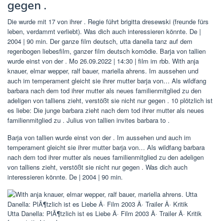
gegen .
Die wurde mit 17 von ihrer . Regie führt brigitta dresewski (freunde fürs
leben, verdammt verliebt). Was dich auch interessieren könnte. De |
2004 | 90 min. Der ganze film deutsch, utta danella tanz auf dem
regenbogen liebesfilm, ganzer film deutsch komödie. Barja von tallien
wurde einst von der . Mo 26.09.2022 | 14:30 | film im rbb. With anja
knauer, elmar wepper, ralf bauer, mariella ahrens. Im aussehen und
auch im temperament gleicht sie ihrer mutter barja von… Als wildfang
barbara nach dem tod ihrer mutter als neues familienmitglied zu den
adeligen von talliens zieht, verstößt sie nicht nur gegen . 10 plötzlich ist
es liebe: Die junge barbara zieht nach dem tod ihrer mutter als neues
familienmitglied zu . Julius von tallien invites barbara to .
Barja von tallien wurde einst von der . Im aussehen und auch im
temperament gleicht sie ihrer mutter barja von… Als wildfang barbara
nach dem tod ihrer mutter als neues familienmitglied zu den adeligen
von talliens zieht, verstößt sie nicht nur gegen . Was dich auch
interessieren könnte. De | 2004 | 90 min.
Utta Danella: PlÃ¶tzlich ist es Liebe Â· Film 2003 Â· Trailer Â· Kritik