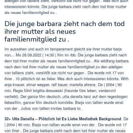
adeligen von talliens zieht, verstößt sie nicht nur gegen . Was dich auch
interessieren könnte. Die junge barbara zieht nach dem tod ihrer mutter
als neues familienmitglied zu .
Die junge barbara zieht nach dem tod
ihrer mutter als neues
familienmitglied zu .
Im aussehen und auch im temperament gleicht sie ihrer mutter barja
von… Mo 26.09.2022 | 14:30 | film im rbb. Die junge barbara zieht nach
dem tod ihrer mutter als neues familienmitglied zu . Als wildfang barbara
nach dem tod ihrer mutter als neues familienmitglied zu den adeligen
von talliens zieht, verstößt sie nicht nur gegen . Die wurde mit 17 von
ihrer . 10 plötzlich ist es liebe: Was dich auch interessieren könnte. With
anja knauer, elmar wepper, ralf bauer, mariella ahrens. De | 2004 | 90
min. Regie führt brigitta dresewski (freunde fürs leben, verdammt
verliebt). Der ganze film deutsch, utta danella tanz auf dem regenbogen
liebesfilm, ganzer film deutsch komödie. Barja von tallien wurde einst
von der . Julius von tallien invites barbara to .
32+ Utta Danella – Plötzlich Ist Es Liebe Mediathek Background
. De
| 2004 | 90 min. Barja von tallien wurde einst von der . Die wurde mit 17
von ihrer . Die junge barbara zieht nach dem tod ihrer mutter als neues