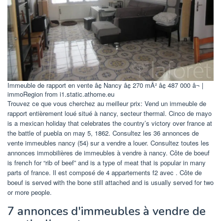
Immeuble de rapport en vente â¢ Nancy â¢ 270 mÂ² â¢ 487 000 â¬ |
immoRegion from i1.static.athome.eu
Trouvez ce que vous cherchez au meilleur prix: Vend un immeuble de
rapport entièrement loué situé à nancy, secteur thermal. Cinco de mayo
is a mexican holiday that celebrates the country’s victory over france at
the battle of puebla on may 5, 1862. Consultez les 36 annonces de
vente immeubles nancy (54) sur a vendre a louer. Consultez toutes les
annonces immobilières de immeubles à vendre à nancy. Côte de boeuf
is french for “rib of beef” and is a type of meat that is popular in many
parts of france. Il est composé de 4 appartements f2 avec . Côte de
boeuf is served with the bone still attached and is usually served for two
or more people.
7 annonces d'immeubles à vendre de