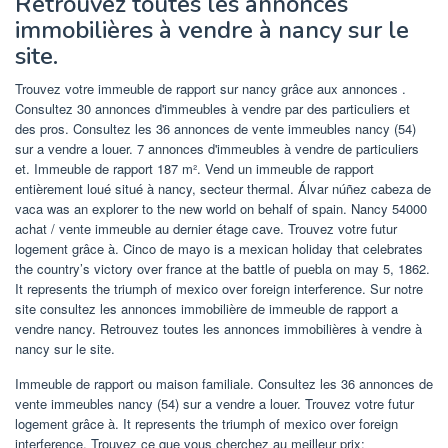
Retrouvez toutes les annonces
immobilières à vendre à nancy sur le
site.
Trouvez votre immeuble de rapport sur nancy grâce aux annonces .
Consultez 30 annonces d'immeubles à vendre par des particuliers et
des pros. Consultez les 36 annonces de vente immeubles nancy (54)
sur a vendre a louer. 7 annonces d'immeubles à vendre de particuliers
et. Immeuble de rapport 187 m². Vend un immeuble de rapport
entièrement loué situé à nancy, secteur thermal. Álvar núñez cabeza de
vaca was an explorer to the new world on behalf of spain. Nancy 54000
achat / vente immeuble au dernier étage cave. Trouvez votre futur
logement grâce à. Cinco de mayo is a mexican holiday that celebrates
the country’s victory over france at the battle of puebla on may 5, 1862.
It represents the triumph of mexico over foreign interference. Sur notre
site consultez les annonces immobilière de immeuble de rapport a
vendre nancy. Retrouvez toutes les annonces immobilières à vendre à
nancy sur le site.
Immeuble de rapport ou maison familiale. Consultez les 36 annonces de
vente immeubles nancy (54) sur a vendre a louer. Trouvez votre futur
logement grâce à. It represents the triumph of mexico over foreign
interference. Trouvez ce que vous cherchez au meilleur prix: