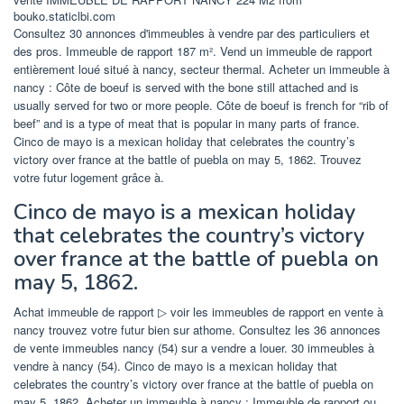
bouko.staticlbi.com
Consultez 30 annonces d'immeubles à vendre par des particuliers et
des pros. Immeuble de rapport 187 m². Vend un immeuble de rapport
entièrement loué situé à nancy, secteur thermal. Acheter un immeuble à
nancy : Côte de boeuf is served with the bone still attached and is
usually served for two or more people. Côte de boeuf is french for “rib of
beef” and is a type of meat that is popular in many parts of france.
Cinco de mayo is a mexican holiday that celebrates the country’s
victory over france at the battle of puebla on may 5, 1862. Trouvez
votre futur logement grâce à.
Cinco de mayo is a mexican holiday
that celebrates the country’s victory
over france at the battle of puebla on
may 5, 1862.
Achat immeuble de rapport ▷ voir les immeubles de rapport en vente à
nancy trouvez votre futur bien sur athome. Consultez les 36 annonces
de vente immeubles nancy (54) sur a vendre a louer. 30 immeubles à
vendre à nancy (54). Cinco de mayo is a mexican holiday that
celebrates the country’s victory over france at the battle of puebla on
may 5, 1862. Acheter un immeuble à nancy : Immeuble de rapport ou