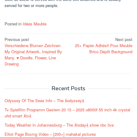
served for two or more people.
Posted in
Idées Meuble
Post
Previous post
Next post
Verschiedene Blumen Zeichnen
25+ Papier Adhésif Pour Meuble
navigation
My Original Artwork, Inspired By
Brico Dépôt Background
Many. ♥️ Doodle, Flower, Line
Drawing
Recent Posts
Odyssey Of The Seas Info – The odyssey
Tv Spielfilm Programm Gestern 20 15 – 2025 u8000f 55 inch 4k crystal
uhd smart tv
Today Weather In Johannesburg – The today show nbc live
Elliot Page Boxing Video – [200+] mahakal pictures