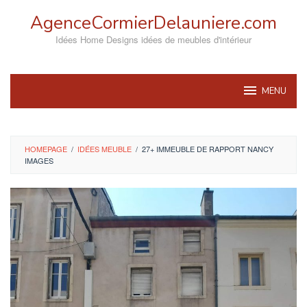
Skip
AgenceCormierDelauniere.com
to
content
Idées Home Designs idées de meubles d'intérieur
MENU
HOMEPAGE
/
IDÉES MEUBLE
/
27+ IMMEUBLE DE RAPPORT NANCY
IMAGES