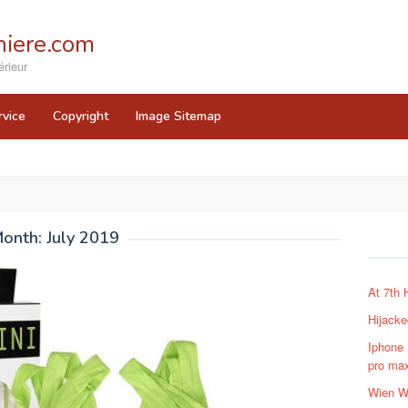
iere.com
rieur
rvice
Copyright
Image Sitemap
onth:
July 2019
At 7th
Hijacke
Iphone
pro max
Wien W