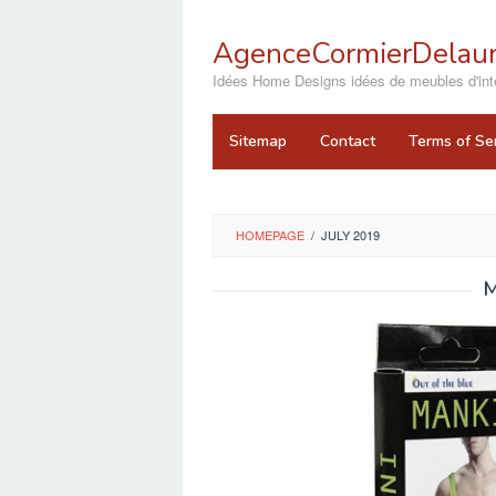
Skip
to
AgenceCormierDelaun
content
close
Idées Home Designs idées de meubles d'inté
Sitemap
Contact
Terms of Se
HOMEPAGE
/
JULY 2019
M