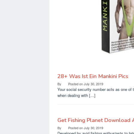
28+ Was Ist Ein Mankini Pics
By
Posted on
July 30, 2019
Your social security number acts as one of 
when dealing with […]
Get Fishing Planet Download A
By
Posted on
July 30, 2019
Developed by avid fishing enthusiasts to brin