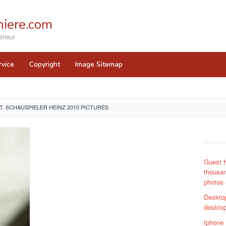
iere.com
rieur
rvice
Copyright
Image Sitemap
DT. SCHAUSPIELER HEINZ 2010 PICTURES
Guest 
thousan
photos 
Deskto
desktop
Iphone 