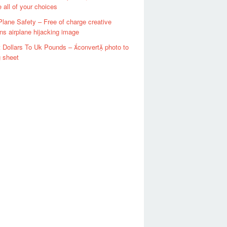
e all of your choices
Plane Safety – Free of charge creative
 airplane hijacking image
 Dollars To Uk Pounds – convert photo to
g sheet