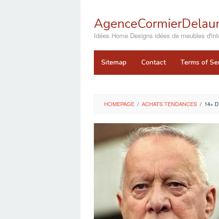
Skip
to
AgenceCormierDelaun
content
close
Idées Home Designs idées de meubles d'inté
Sitemap
Contact
Terms of Se
HOMEPAGE
/
ACHATS TENDANCES
/
14+ 